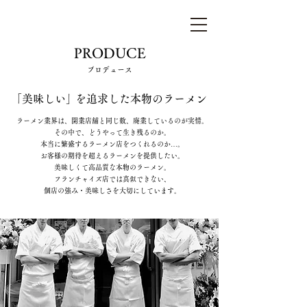
らぁ麺はやし田
PRODUCE
プロデュース
「美味しい
」
を追求した本物のラーメン
ラーメン業界は、開業店舗と同じ数、廃業しているのが実情。
その中で、どうやって生き残るのか。
本当に繁盛するラーメン店をつくれるのか…。
お客様の期待を超えるラーメンを提供したい。
美味しくて高品質な本物のラーメン。
フランチャイズ店では真似できない、
個店の強み・美味しさを大切にしています。