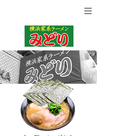
らぁ麺はやし田