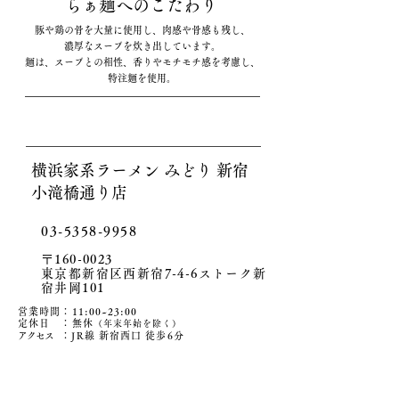
らぁ麺へのこだわり
豚や鶏の骨を大量に使用し、肉感や骨感も残し、
濃厚なスープを炊き出しています。
麺は、スープとの相性、香りやモチモチ感を考慮し、
特注麺を使用。
横浜家系ラーメン みどり 新宿
小滝橋通り店
​03-5358-9958
〒160-0023
東京都新宿区西新宿7-4-6ストーク新
宿井岡101
営業時間：11:00~23:00
定休日 ：無休
（年末年始を除く）
アクセ
ス
：JR線 新宿西口 徒歩6分