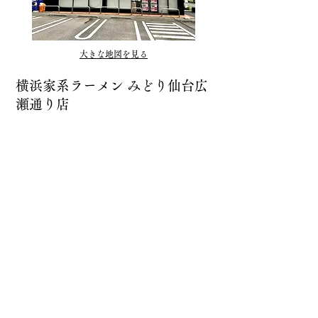
大きな地図を見る
横浜家系ラーメン みどり仙台広
瀬通り店
022-397-7907
〒980-0811
宮城県仙台市青葉区一番町4丁目3-5
都ビル 1F
営業時間：11:00~23:00
定休日 ：無休
（年末年始を除く）
アクセ
ス
：地下鉄南北線 広瀬通駅西5出口
徒歩3分