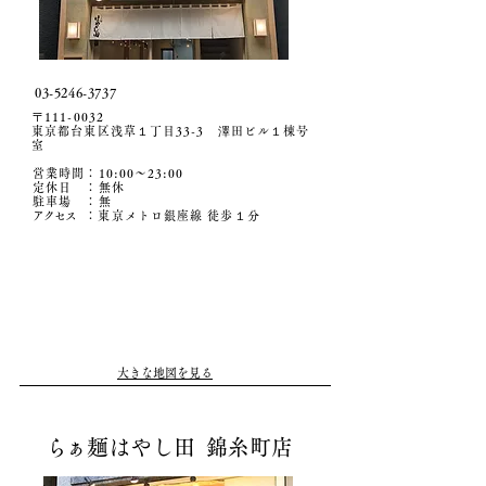
03-5246-3737
〒111-0032
東京都台東区浅草１丁目33-3 澤田ビル１棟号
室
営業時間：10:00〜23:00
定休日 ：無休
駐車場
​ ：無
アクセ
ス
：東京メトロ銀座線 徒歩１分
大きな地図を見る
ら
ぁ麺はやし田 錦糸町店