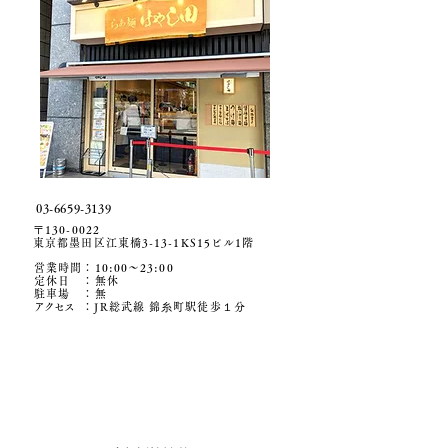
03-6659-3139
〒130-0022
​東京都墨田区江東橋3-13-1KS15ビル1階
営業時間：
10:00～23:00
定休日 ：無休
駐車場
​ ：無
アクセ
ス
：JR総武線 錦⽷町駅徒歩１分