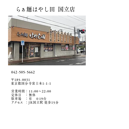
ら
ぁ麺はやし田 国立店
​042-505-5662
〒185-0031
東京都国分寺富士本1-1-1
営業時間：11:00〜22:00
定休日 ：無休
​駐車場 ：有 ※19
台
アクセ
ス
：JR国立駅 徒歩15分