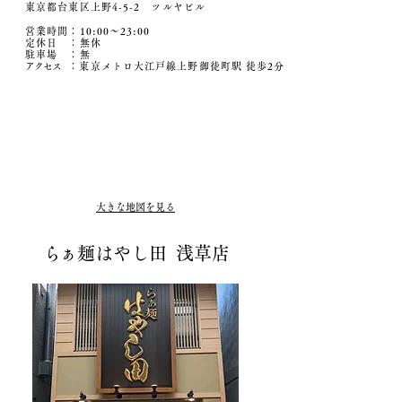
東京都台東区上野4-5-2 ツルヤビル
営業時間：10:00〜23:00
定休日 ：無休
駐車場
​ ：無
アクセ
ス
：東京メトロ大江戸線上野御徒町駅 徒歩2分
大きな地図を見る
ら
ぁ麺はやし田 浅草店