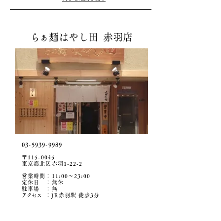
ら
ぁ麺はやし田 赤羽店
03-5939-9989
〒115-0045
東京都北区赤羽1-22-2
営業時間：11:00〜23:00
定休日 ：無休
駐車場 ：無
アクセ
ス
：JR赤羽駅 徒歩3分