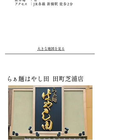
アクセ
ス
：JR各線 新橋駅 徒歩2分
大きな地図を見る
ら
ぁ麺はやし田 田町芝浦店