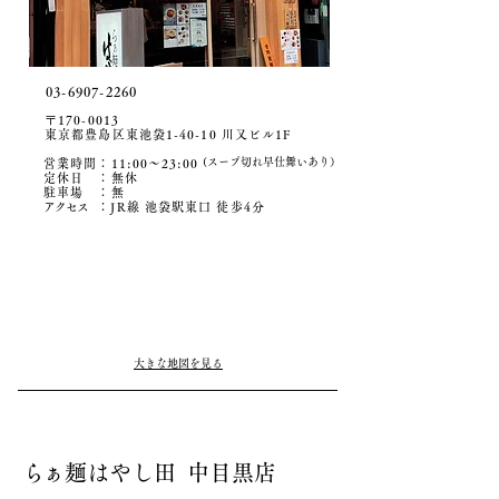
03-6907-2260
〒170-0013
東京都豊島区東池袋1-40-10 川又ビル1F
(スープ切れ早仕舞いあり）
営業時間：11:00〜23:00
定休日 ：無休
駐車場 ：無
アクセ
ス
：JR線 池袋駅東口 徒歩4分
大きな地図を見る
ら
ぁ麺はやし田 中目黒店