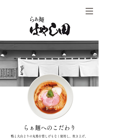
らぁ麺はやし田
らぁ麺へのこだわり
鴨と大山どりの丸鶏を惜しげもなく使用し、炊き上げ、