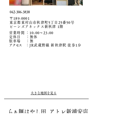
042-306-3838
〒189-0001
​東京都東村山市秋津町5丁目25番50号
ビーンズアネックス新秋津 1階
営業時間
：10:00〜
23:00
定休日 ：無休
駐車場 ：無
アクセ
ス
：JR武蔵野線 新秋津駅 徒歩1分
大きな地図を見る
ら
ぁ麺はやし田 アトレ新浦安店