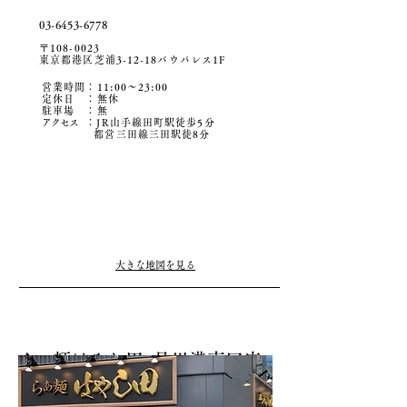
03-6453-6778
〒108-0023
東京都港区芝浦3-12-18バウパレス1F
営業時間：11:00〜23:00
定休日 ：無休
駐車場
​ ：無
アクセ
ス
：JR山手線田町駅徒歩5分
都営三田線三田駅徒8
分
大きな地図を見る
ら
ぁ麺はやし田 品川港南口店