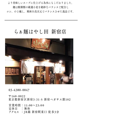
より美味しいスープに仕上げる為水にもこだわりました。
麺は数種類の厳選小麦を絶妙なバランスで配合し
コシ、のど越し、風味を高次元でバランスさせた逸品です。
ら
ぁ麺はやし田 新宿店
03-6380-0047
〒160-0022
東京都新宿区新宿3-31-5 新宿ペガサス館102
営業時間：11:00
〜23:00
定休日 ：無休
アクセ
ス
：JR線 新宿駅東口 徒歩3分