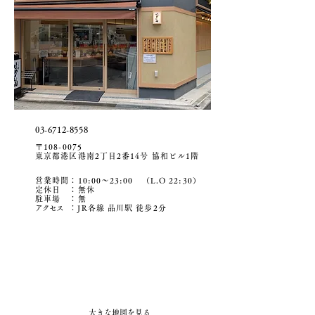
03-6712-8558
〒108-0075
東京都港区港南2丁目2番14号 協和ビル1階
営業時間：10:00〜23:00 （L.O 22:30）
定休日 ：無休
駐車場
​ ：無
アクセ
ス
：JR各線 品川駅 徒歩2分
大きな地図を見る