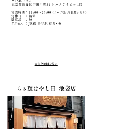
〒150-0042
東京都渋谷区宇田川町31-9 ハナテイビル 1階
営業時間：11:00〜23:00
(スープ切れ早仕舞いあり）
定休日 ：無休
駐車場 ：無
アクセ
ス
：JR線 渋谷駅 徒歩5分
大きな地図を見る
ら
ぁ麺はやし田 池袋店