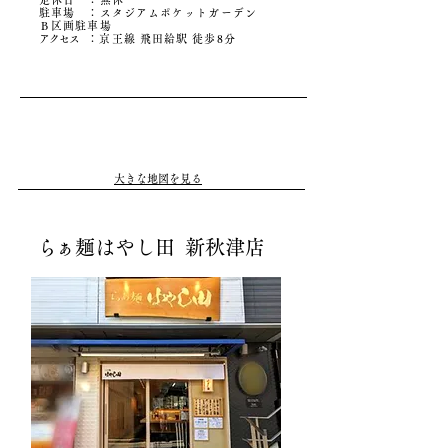
駐車場​ ：
スタジアムポケットガーデン
Ｂ区画駐車場
アクセ
ス
：京王線 飛田給駅 徒歩8分
大きな地図を見る
ら
ぁ麺はやし田 新秋津店