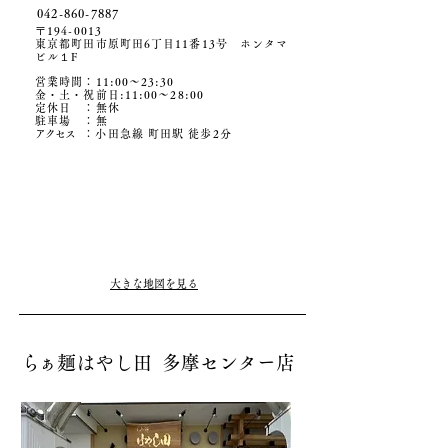
042-860-7887
〒194-0013
​東京都町田市原町田6丁目11番13号 ホンタマ
ビル１F
営業時間：11:00〜23:30
金・土・祝前日:11:00～28:00
定休日 ：無休
駐車場
​ ：無
アクセ
ス
：小田急線 町田駅 徒歩2分
大きな地図を見る
ら
ぁ麺はやし田 多摩センター店