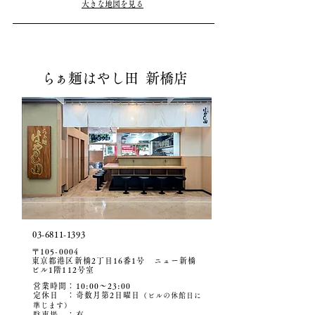
大きな地図を見る
ら
ぁ麺はやし田 新橋店
03-6811-1393
〒105-0004
東京都港区新橋2丁目16番1号 ニュー新橋
ビル1階112号室
営業時間：10:00〜23:00
定休日 ：奇数月第2日曜日
（ビルの休館日に
準じます）
駐車場
​ ：有