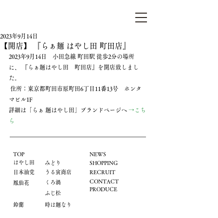
らぁ麺はやし田
2023年9月14日
【開店】 『らぁ麺 はやし田 町田店』
2023年9月14日　小田急線 町田駅 徒歩2分の場所
に、 『らぁ麺はやし田　町田店』を開店致しまし
た。
 住所：東京都町田市原町田6丁目11番13号　ホンタ
マビル1F
詳細は「らぁ 麺はやし田」ブランドページへ 
→こち
ら
TOP
NEWS
はやし田
​みどり
​SHOPPING
​日本油党
うる寅商店
​RECRUIT
CONTACT
くろ渦
鳳仙花
PRODUCE
ふじ松
鈴蘭
時は麺なり