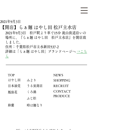
らぁ麺はやし田
2021年9月3日
【開店】らぁ麺 はやし田 松戸主水店
2021年9月3日　松戸駅より車で15分 流山街道沿いの
場所に、『らぁ麺 はやし田　松戸主水店』を開店致
しました。
住所：千葉県松戸市主水新田537-2
​詳細は「らぁ麺 はやし田」ブランドページへ 
→こち
ら
TOP
NEWS
はやし田
​みどり
​SHOPPING
​日本油党
うる寅商店
​RECRUIT
CONTACT
くろ渦
鳳仙花
PRODUCE
ふじ松
鈴蘭
時は麺なり