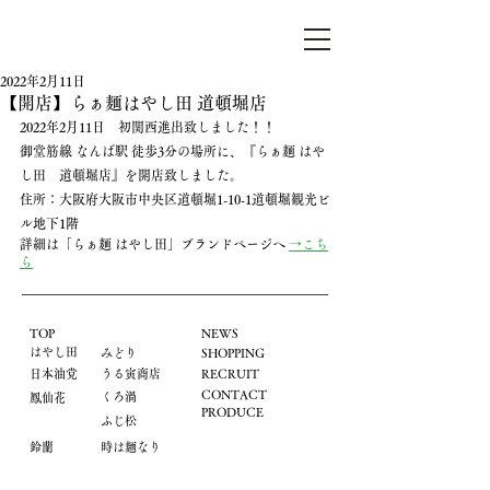
らぁ麺はやし田
2022年2月11日
【開店】らぁ麺はやし田 道頓堀店
2022年2月11日　初関西進出致しました！！
御堂筋線 なんば駅 徒歩3分の場所に、『らぁ麺 はや
し田　道頓堀店』を開店致しました。
住所：大阪府大阪市中央区道頓堀1-10-1道頓堀観光ビ
ル地下1階
​詳細は「らぁ麺 はやし田」ブランドページへ 
→こち
ら
TOP
NEWS
はやし田
​みどり
​SHOPPING
​日本油党
うる寅商店
​RECRUIT
CONTACT
くろ渦
鳳仙花
PRODUCE
ふじ松
鈴蘭
時は麺なり