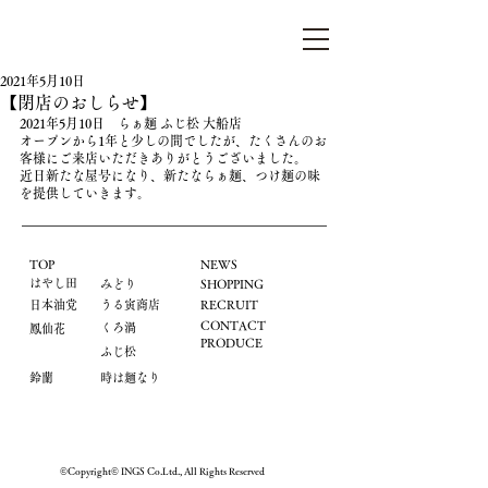
らぁ麺はやし田
2021年5月10日
【閉店のおしらせ】
2021年5月10日　らぁ麺 ふじ松 大船店
オープンから1年と少しの間でしたが、たくさんのお
客様にご来店いただきありがとうございました。
​近日新たな屋号になり、新たならぁ麺、つけ麺の味
を提供していきます。
TOP
NEWS
はやし田
​みどり
​SHOPPING
​日本油党
うる寅商店
​RECRUIT
CONTACT
くろ渦
鳳仙花
PRODUCE
ふじ松
鈴蘭
時は麺なり
©Copyright© INGS Co.Ltd., All Rights Reserved