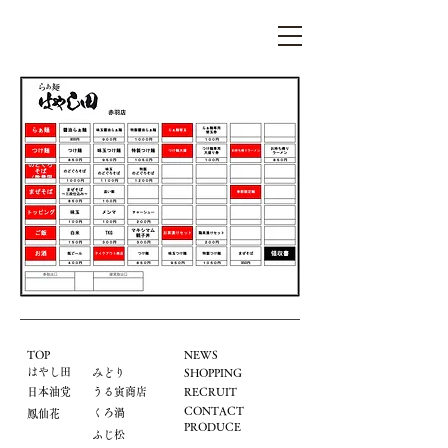
らぁ麺はやし田
TOP
NEWS
はやし田
​みどり
​SHOPPING
​日本油党
うる寅商店
​RECRUIT
CONTACT
くろ渦
鳳仙花
PRODUCE
ふじ松