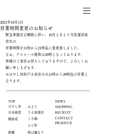
らぁ麺はやし田
2021年10月1日
営業時間変更のお知らせ
緊急事態宣言解除に伴い、10月１日より当社運営直
営店の
営業時間を11時から21時迄に変更致しました。
なお、アルコール提供は20時となっております。
皆様のご来店お待ちしておりますので、よろしくお
願い申し上げます。
※はやし田松戸主水店のみ11時から20時迄の営業と
なります。
TOP
NEWS
はやし田
​みどり
​SHOPPING
​日本油党
うる寅商店
​RECRUIT
CONTACT
くろ渦
鳳仙花
PRODUCE
ふじ松
鈴蘭
時は麺なり