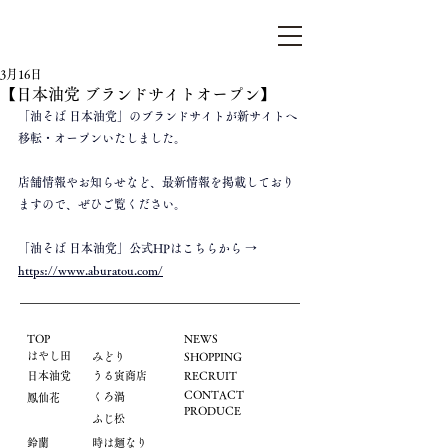
らぁ麺はやし田
3月16日
【日本油党 ブランドサイトオープン】
「油そば 日本油党」のブランドサイトが新サイトへ
移転・オープンいたしました。
店舗情報やお知らせなど、最新情報を掲載しており
ますので、ぜひご覧ください。
「油そば 日本油党」公式HPはこちらから →　
https://www.aburatou.com/
TOP
NEWS
はやし田
​みどり
​SHOPPING
​日本油党
うる寅商店
​RECRUIT
CONTACT
くろ渦
鳳仙花
PRODUCE
ふじ松
鈴蘭
時は麺なり