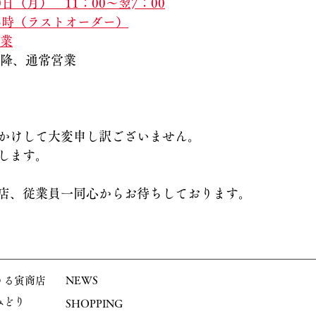
0日（月）　11：00～翌7：00
15時（ラストオーダー）
休業
　以降、通常営業
かけして大変申し訳ございません。
します。
店、従業員一同心からお待ちしております。
うる寅商店
NEWS
​みどり
​SHOPPING