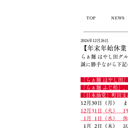
TOP
NEWS
2024年12月26日
【年末年始休業
らぁ麺 はやし田グ
誠に勝手ながら下記
「らぁ麺 はやし田
「らぁ麺 ふじ松」
「日本油党」町田支
12月30日（月）　
12月31日（火）　
  1月  1日（水）　
  1月  2日（木）