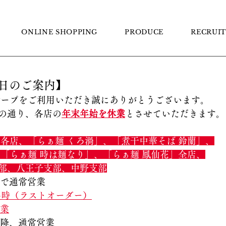
らぁ麺はやし田
ONLINE SHOPPING
PRODUCE
RECRUIT
日のご案内】
ループをご利用いただき誠にありがとうございます。
の通り、各店の
年末年始を休業
とさせていただきます。
」各店、「らぁ麺 くろ渦」、「煮干中華そば 鈴蘭」、
、「らぁ麺 時は麺なり」、「らぁ麺 鳳仙花」全店、
部、八王子支部、中野支部
まで通常営業
15時（ラストオーダー）
休業
　以降、通常営業